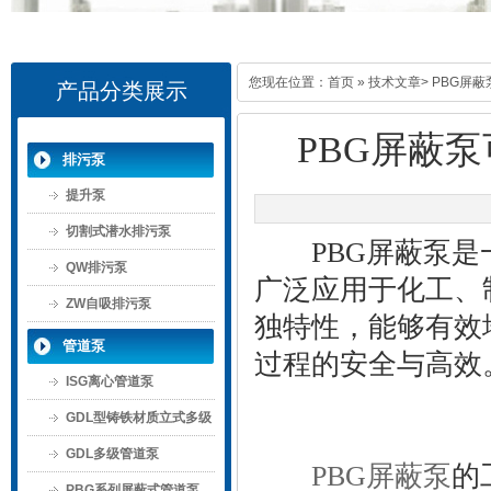
您现在位置：
首页
»
技术文章
> PBG
产品分类展示
PBG屏蔽
排污泵
提升泵
切割式潜水排污泵
PBG屏蔽泵是一
QW排污泵
广泛应用于化工、
ZW自吸排污泵
独特性，能够有效
管道泵
过程的安全与高效
ISG离心管道泵
GDL型铸铁材质立式多级
管道泵
GDL多级管道泵
PBG屏蔽泵
的
PBG系列屏蔽式管道泵