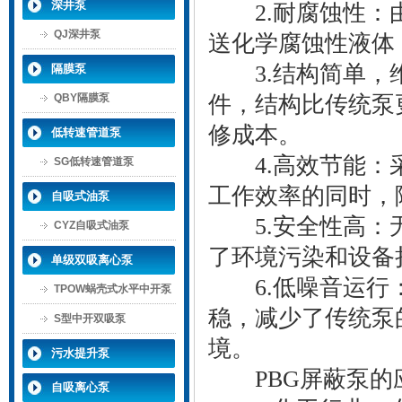
深井泵
2.耐腐蚀性：由
QJ深井泵
送化学腐蚀性液体
3.结构简单，维
隔膜泵
QBY隔膜泵
件，结构比传统泵
修成本。
低转速管道泵
4.高效节能：采
SG低转速管道泵
工作效率的同时，
自吸式油泵
5.安全性高：无
CYZ自吸式油泵
了环境污染和设备
单级双吸离心泵
6.低噪音运行：
TPOW蜗壳式水平中开泵
稳，减少了传统泵
S型中开双吸泵
境。
污水提升泵
PBG屏蔽泵的
自吸离心泵