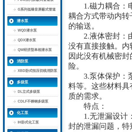
1.磁力耦合：电
G系列低噪音屏蔽式管道
耦合方式带动内转
泵
潜水泵
的输送。
WQD潜水泵
2.液体密封：由
QDX潜水泵
没有直接接触。内
QW经济型单相潜水泵
因此没有机械密封
消防泵
险。
XBD卧式恒压切线消防泵
3.泵体保护：泵
多级泵
料等。这些材料具
DL立式多级泵
质的需求。
CDLF不锈钢多级泵
特点：
化工泵
1.无泄漏设计：
IH卧式化工泵
封的泄漏问题，特