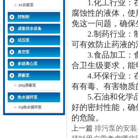
1.化工行业：在
zx自吸泵
腐蚀性的液体，使
控制柜
免这一问题，确保
成套供水设备
2.制药行业：制
试压泵
可有效防止药液的
真空泵
3.食品加工：食
合卫生级要求，能
多级离心泵
4.环保行业：在
屏蔽泵
有有毒、有害物质
pbg屏蔽泵
5.石油和化学品
热水循环泵
好的密封性能，确
irg热水循环泵
的危险。
上一篇
排污泵的安装