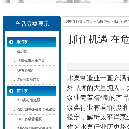
您现在位置：
首页
»
新闻中心
> 抓住机遇
产品分类展示
抓住机遇 在
排污泵
提升泵
切割式潜水排污泵
QW排污泵
水泵制造业一直充满
ZW自吸排污泵
外品牌的大量拥入，
管道泵
泵业凭着精*良的产
ISG离心管道泵
泵类行业有着*的度
GDL型铸铁材质立式多级
松定，解析太平洋泵
管道泵
GDL多级管道泵
作为水泵行业历史悠
PBG系列屏蔽式管道泵