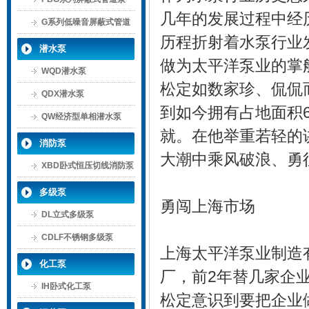
几年的发展过程中经
G系列低噪音屏蔽式管道
历程折射着水泵行业
泵
潜水泵
做为太平洋泵业的掌
WQD潜水泵
松定如数家珍、侃侃而
QDX潜水泵
到如今拥有占地面积6
QW经济型单相潜水泵
就。在他举重若轻的
消防泵
大潮中乘风破浪、勇
XBD卧式恒压切线消防泵
多级泵
勇闯上海市场
DL立式多级泵
CDLF不锈钢多级泵
上海太平洋泵业制造
化工泵
厂，前2年替几家企
IH卧式化工泵
松定意识到要把企业