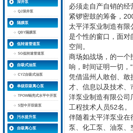
深井泵
必须走自产自销的经
QJ深井泵
紧锣密鼓的筹备，20
隔膜泵
太平洋泵业制造有限
QBY隔膜泵
是个性的窗口，面对
低转速管道泵
空间。
SG低转速管道泵
商场如战场，的一个
自吸式油泵
响，时间证明一切，
CYZ自吸式油泵
凭借温州人敢创、敢
才、信息以及技术、
单级双吸离心泵
TPOW蜗壳式水平中开泵
洋泵业制造有限公司厂
S型中开双吸泵
工程技术人员52名。
伴随着太平洋泵业在
污水提升泵
泵、化工泵、油泵、
自吸离心泵