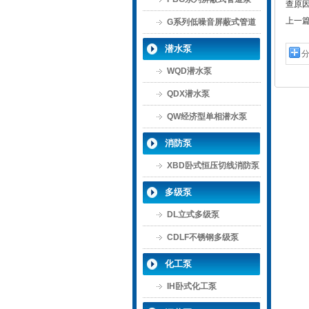
查原
上一
G系列低噪音屏蔽式管道
泵
潜水泵
WQD潜水泵
QDX潜水泵
QW经济型单相潜水泵
消防泵
XBD卧式恒压切线消防泵
多级泵
DL立式多级泵
CDLF不锈钢多级泵
化工泵
IH卧式化工泵