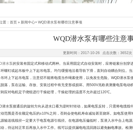
位置：
首页
»
新闻中心
> WQD潜水泵有哪些注意事项
WQD潜水泵有哪些注意
更新时间：2017-10-26 点击次数：3652次
D潜水泵
的安装有固定式和移动式两种。当采用固定式自动安装时，应将链索分别穿进
吊环螺钉或起吊板中上下起吊电泵。均匀缓慢地沿着导轨下滑，直到自动耦合到位。当
个吊环上下起吊电泵，注意切不能将电缆当作绳索使用，以免发生危险。
WQD潜水泵
或脱落，泵在运输、存放、安装过程中有无变形或损坏。用500V兆欧表测量电泵电动
否则应对电机定子绕组进行干燥处理，干燥处理的温度不允许超过120℃。
D潜水泵
接通后的旋转方向从进水口看为逆时针转动，如果电泵反转，只需将电缆线
波动范围是否在额定电压的±10%之间，否则会使电机寿命减短甚至烧坏。如电泵使用
电源输送线线径一定要大于电泵电源引线径。在电源电压偏低时，泵潜入水中合上电源
启动，待运转正常后再放入水中工作。线可以提供漏电电流回路以避免触电事故。检测