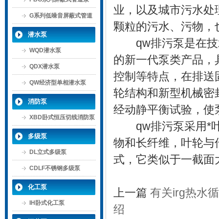
业，以及城市污水处
G系列低噪音屏蔽式管道
颗粒的污水、污物，
泵
潜水泵
qw排污泵是在技术
WQD潜水泵
的新一代泵类产品，
QDX潜水泵
控制等特点，在排送
QW经济型单相潜水泵
轮结构和新型机械密
消防泵
经动静平衡试验，使
XBD卧式恒压切线消防泵
qw排污泵
采用*
多级泵
物和长纤维，叶轮与
DL立式多级泵
式，它类似于一截面
CDLF不锈钢多级泵
化工泵
上一篇
有关irg热水
IH卧式化工泵
绍