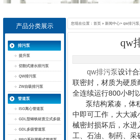
您现在位置：
首页
»
新闻中心
> qw排污
产品分类展示
q
排污泵
提升泵
切割式潜水排污泵
qw排污泵
设计合
QW排污泵
联密封，材质为硬质
ZW自吸排污泵
全连续运行800小时
管道泵
泵结构紧凑，体积
ISG离心管道泵
中即可工作，大大减
GDL型铸铁材质立式多级
械密封损坏后，水进
管道泵
GDL多级管道泵
工、石油、制药、采
PBG系列屏蔽式管道泵