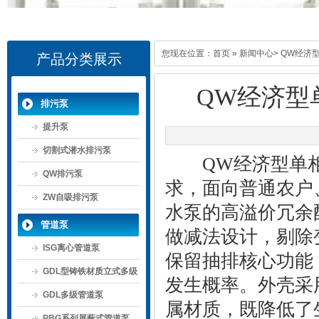
您现在位置：
首页
»
新闻中心
> QW经
产品分类展示
QW经济型
排污泵
提升泵
切割式潜水排污泵
QW经济型单相
QW排污泵
求，面向普通农户
ZW自吸排污泵
水泵的高溢价冗余
管道泵
做减法设计，剔除
ISG离心管道泵
保留抽排核心功能
GDL型铸铁材质立式多级
发生概率。外壳采
管道泵
GDL多级管道泵
属材质，既降低了
PBG系列屏蔽式管道泵