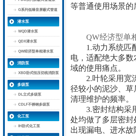
等普通使用场景的
G系列低噪音屏蔽式管道
泵
潜水泵
WQD潜水泵
QW经济型单
QDX潜水泵
1.动力系统匹配
QW经济型单相潜水泵
电，适配绝大多数
消防泵
域的使用痛点。
XBD卧式恒压切线消防泵
2.叶轮采用宽流
多级泵
径较小的泥沙、草
DL立式多级泵
清理维护的频率。
CDLF不锈钢多级泵
3.密封结构采用
化工泵
处均做了多层密封
IH卧式化工泵
出现漏电、进水故