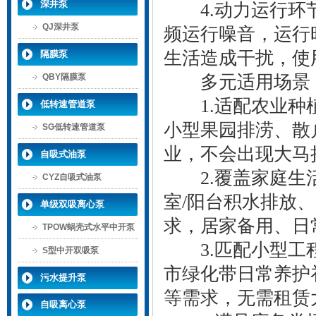
深井泵
4.动力运行环节
QJ深井泵
频运行噪音，运行
生活造成干扰，使
隔膜泵
QBY隔膜泵
多元适用场景
1.适配农业种植
低转速管道泵
小型果园排涝、散
SG低转速管道泵
业，不会出现大马
自吸式油泵
2.覆盖家庭生活
CYZ自吸式油泵
室/阳台积水排放
单级双吸离心泵
求，居家备用、日
TPOW蜗壳式水平中开泵
3.匹配小型工程
S型中开双吸泵
市绿化带日常养护
污水提升泵
等需求，无需租赁
自吸离心泵