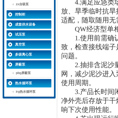
4.满足应急类场
zx自吸泵
放、旱季临时抗旱
控制柜
适配，随取随用无
成套供水设备
QW经济型单相
试压泵
1.使用前需确认
真空泵
致，检查接线端子
问题。
多级离心泵
2.抽排含泥沙量
屏蔽泵
网，减少泥沙进入
pbg屏蔽泵
使用周期。
热水循环泵
3.产品长时间闲
irg热水循环泵
净外壳后存放于干
响下次使用性能。