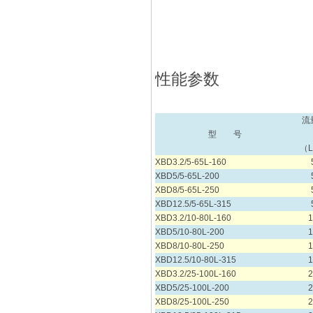
性能参数
流
型 号
（L
XBD3.2/5-65L-160
XBD5/5-65L-200
XBD8/5-65L-250
XBD12.5/5-65L-315
XBD3.2/10-80L-160
1
XBD5/10-80L-200
1
XBD8/10-80L-250
1
XBD12.5/10-80L-315
1
XBD3.2/25-100L-160
2
XBD5/25-100L-200
2
XBD8/25-100L-250
2