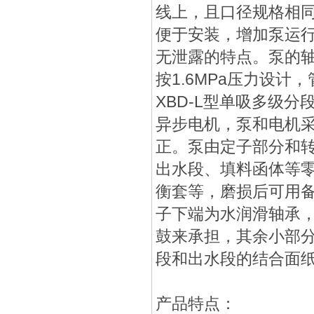
线上，且口径规格相
便于安装，增加泵运
无泄露的特点。泵的
按1.6MPa压力设计
XBD-L型单吸多级
异步电机，泵和电机
正。泵由定子部分和
出水段、填料函体等
衡套等，磨损后可用
子下端为水润滑轴承
鼓来承担，其余小部
段和出水段的结合面
产品特点
：