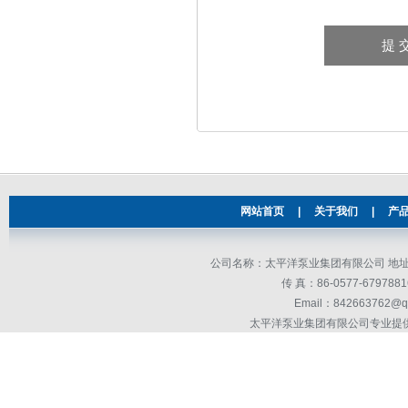
网站首页
|
关于我们
|
产
公司名称：太平洋泵业集团有限公司 地址：
传 真：86-0577-679
Email：842663762@q
太平洋泵业集团有限公司专业提供