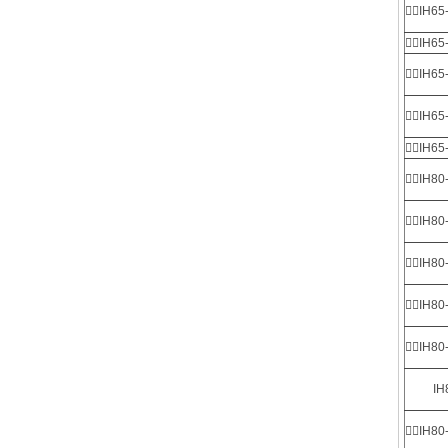
IH65
IH65
IH65
IH65
IH65
IH80
IH80
IH80
IH80
IH80
IH8
IH80