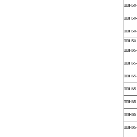
IH50
IH50
IH50
IH50
IH65
IH65
IH65
IH65
IH65
IH65
IH65