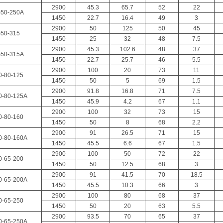
2900
45.3
65.7
52
22
-50-250A
1450
22.7
16.4
49
3
2900
50
125
50
45
-50-315
1450
25
32
48
7.5
2900
45.3
102.6
48
37
-50-315A
1450
22.7
25.7
46
5.5
2900
100
20
73
11
0-80-125
1450
50
5
69
1.5
2900
91.8
16.8
71
7.5
0-80-125A
1450
45.9
4.2
67
1.1
2900
100
32
73
15
0-80-160
1450
50
8
68
2.2
2900
91
26.5
71
15
0-80-160A
1450
45.5
6.6
67
1.5
2900
100
50
72
22
0-65-200
1450
50
12.5
68
3
2900
91
41.5
70
18.5
0-65-200A
1450
45.5
10.3
66
3
2900
100
80
68
37
0-65-250
1450
50
20
63
5.5
2900
93.5
70
65
37
0-65-250A