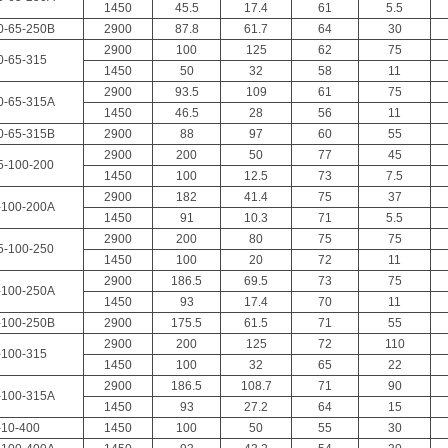
1450
45.5
17.4
61
5.5
0-65-250B
2900
87.8
61.7
64
30
2900
100
125
62
75
0-65-315
1450
50
32
58
11
2900
93.5
109
61
75
0-65-315A
1450
46.5
28
56
11
0-65-315B
2900
88
97
60
55
2900
200
50
77
45
5-100-200
1450
100
12.5
73
7.5
2900
182
41.4
75
37
-100-200A
1450
91
10.3
71
5.5
2900
200
80
75
75
5-100-250
1450
100
20
72
11
2900
186.5
69.5
73
75
-100-250A
1450
93
17.4
70
11
-100-250B
2900
175.5
61.5
71
55
2900
200
125
72
110
-100-315
1450
100
32
65
22
2900
186.5
108.7
71
90
-100-315A
1450
93
27.2
64
15
-10-400
1450
100
50
55
30