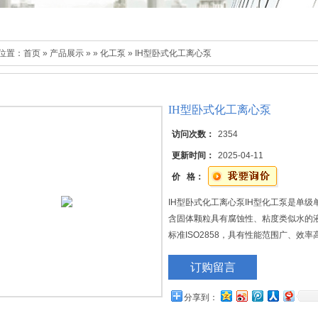
位置：
首页
»
产品展示
»
»
化工泵
» IH型卧式化工离心泵
IH型卧式化工离心泵
访问次数：
2354
更新时间：
2025-04-11
价 格：
IH型卧式化工离心泵IH型化工泵是单级
含固体颗粒具有腐蚀性、粘度类似水的
标准ISO2858，具有性能范围广、效
效率比F型泵平均提高5％，是国家推广
订购留言
分享到：