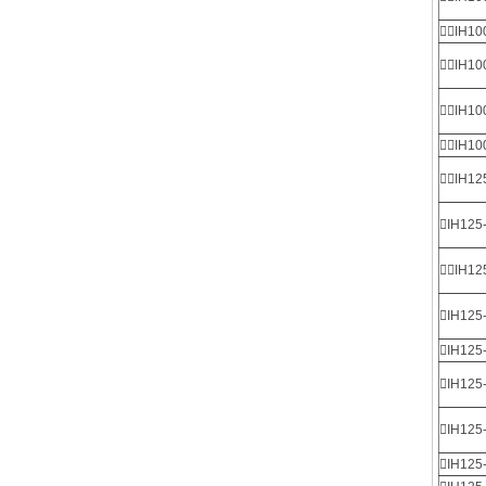
IH10
IH10
IH10
IH10
IH12
IH125
IH12
IH125
IH125
IH125
IH125
IH125