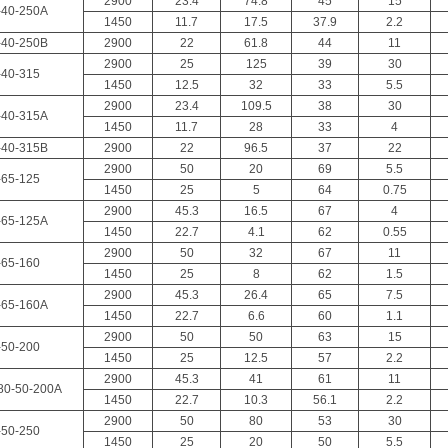
2900
23.4
74.8
45
15
-40-250A
1450
11.7
17.5
37.9
2.2
-40-250B
2900
22
61.8
44
11
2900
25
125
39
30
-40-315
1450
12.5
32
33
5.5
2900
23.4
109.5
38
30
-40-315A
1450
11.7
28
33
4
-40-315B
2900
22
96.5
37
22
2900
50
20
69
5.5
-65-125
1450
25
5
64
0.75
2900
45.3
16.5
67
4
-65-125A
1450
22.7
4.1
62
0.55
2900
50
32
67
11
-65-160
1450
25
8
62
1.5
2900
45.3
26.4
65
7.5
-65-160A
1450
22.7
6.6
60
1.1
2900
50
50
63
15
-50-200
1450
25
12.5
57
2.2
2900
45.3
41
61
11
0-50-200A
1450
22.7
10.3
56.1
2.2
2900
50
80
53
30
-50-250
1450
25
20
50
5.5