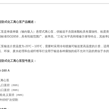
H型卧式化工离心泵
产品概述：
化工泵是单级单吸（轴向吸入）悬臂式离心泵，供输送不含固体颗粒具有腐蚀性、粘度
用标准ISO2858，具有性能范围广、效率高、“三化”水平高和维修方便等特点，其效
。
化工泵输送介质温度为-20℃～105℃，需要时采用冷却措施可输送更高温度的介质，
药、环保、废水处理和合成纤维等行业用于输送各种腐蚀的或不允许污染的类似于水的
H型卧式化工离心泵
型号意义：
5-160 A
化工离心泵
 吸入口直径（mm）
 排出口直径（mm）
- 叶轮名义直径（mm）
叶轮外径经*次切割