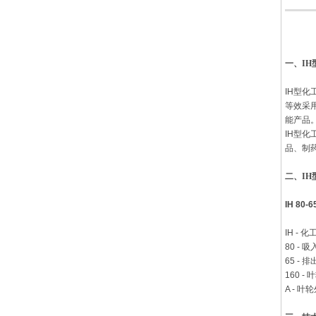
一、
I
IH型
等效采
能产品
IH型
品、制
二、
I
IH 80-6
IH - 
80 -
65 -
160 
A - 