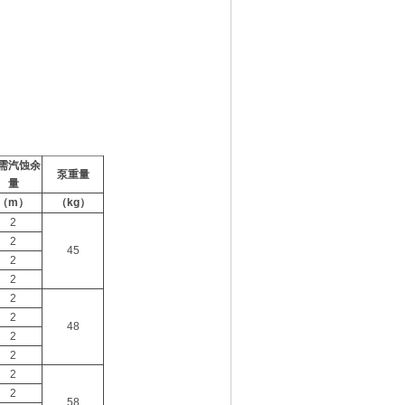
需汽蚀余
泵重量
量
（
m
）
（
kg
）
2
2
45
2
2
2
2
48
2
2
2
2
58