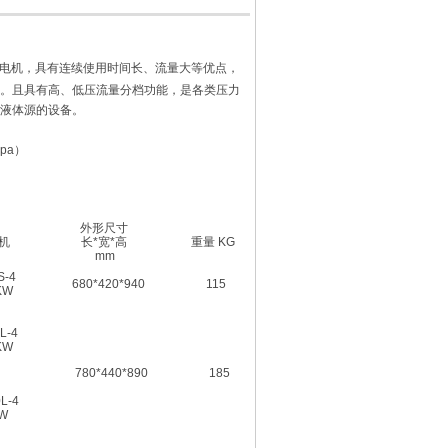
电机，具有连续使用时间长、流量大等优点，
。且具有高、低压流量分档功能，是各类压力
压液体源的设备。
Mpa）
外形尺寸
机
长*宽*高
重量 KG
mm
S-4
680*420*940
115
KW
L-4
KW
780*440*890
185
L-4
W