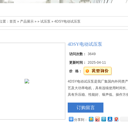
位置：
首页
»
产品展示
»
»
试压泵
» 4DSY电动试压泵
4DSY电动试压泵
访问次数：
3649
更新时间：
2025-04-11
价 格：
4DSY电动试压泵是我厂集国内外同类
艺及大功率电机，具有连续使用时间长
具有升压稳、性能好、噪声低、操作方
有高、低压流量分档功能，是各类压力
订购留言
等做压力试验。并可用做各种试验室或
分享到：