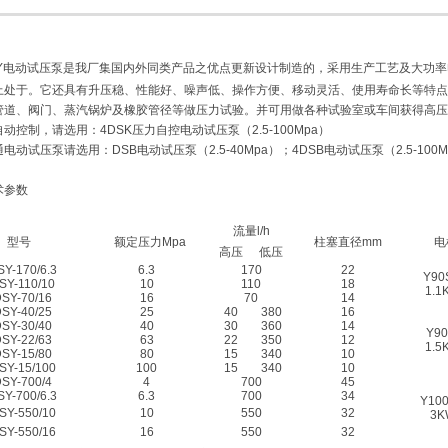
SY电动试压泵
是我厂集国内外同类产品之优点更新设计制造的，采用生产工艺及大功率
上处于。它还具有升压稳、性能好、噪声低、操作方便、移动灵活、使用寿命长等特点
管道、阀门、蒸汽锅炉及橡胶管径等做压力试验。并可用做各种试验室或车间获得高
动控制，请选用：4DSK压力自控电动试压泵（2.5-100Mpa）
电动试压泵请选用：DSB电动试压泵（2.5-40Mpa）；4DSB电动试压泵（2.5-100
术参数
流量l/h
型号
额定压力Mpa
柱塞直径mm
电
高压
低压
Y-170/6.3
6.3
170
22
Y90
SY-110/10
10
110
18
1.1
SY-70/16
16
70
14
SY-40/25
25
40
380
16
SY-30/40
40
30
360
14
Y90
SY-22/63
63
22
350
12
1.5
SY-15/80
80
15
340
10
SY-15/100
100
15
340
10
SY-700/4
4
700
45
Y-700/6.3
6.3
700
34
Y100
SY-550/10
10
550
32
3K
SY-550/16
16
550
32