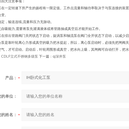
有四大注意事项：
泵在一定转速下所产生的扬程有一限定值。工作点流量和轴功率取决于与泵连接的装置
改变。
稳定，输送连续,流量和压力无脉动。
无自吸能力,需要将泵先灌满液体或将管路抽成真空后才能开始工作。
泵在排出管路阀门关闭状态下启动，旋涡泵和轴流泵在阀门全开状态下启动，以减少启
心泵是靠叶轮离心力形成真空的吸力把水提起，所以，离心泵启动时，必须先把闸阀关
空气，才可启动。启动后，叶轮周围形成真空，把水向上吸，其闸阀可自动打开，把水
：
CDLF立式不锈钢多级泵
下一篇：
qj深井泵
产品：
您的单位：
您的姓名：