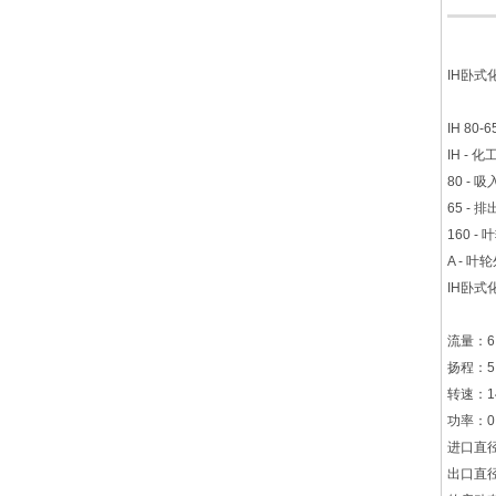
IH卧式
IH 80-6
IH - 
80 - 
65 - 
160 -
A - 
IH卧式
流量：6.
扬程：5
转速：14
功率：0.
进口直径
出口直径