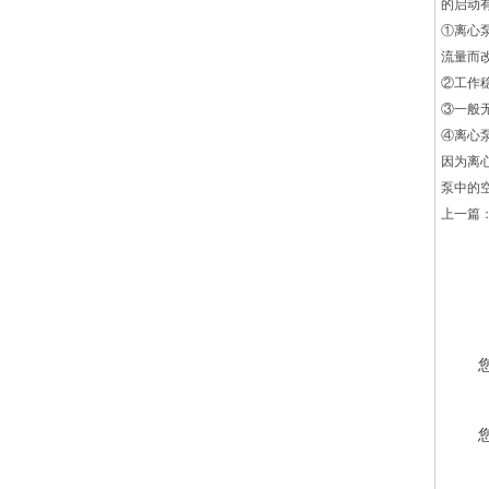
的启动
①离心
流量而
②工作
③一般
④离心
因为离
泵中的
上一篇