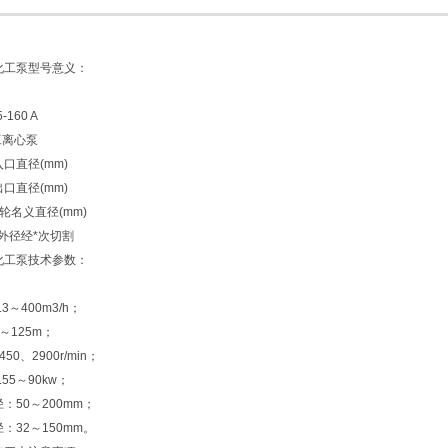
化工泵
型号意义：
5-160 A
化工离心泵
吸入口直径(mm)
排出口直径(mm)
 叶轮名义直径(mm)
叶轮外径经*次切割
化工泵
技术参数：
3～400m3/h；
～125m；
50、2900r/min；
55～90kw；
：50～200mm；
：32～150mm。