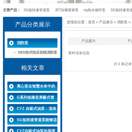
主营产品：
SG低转速管道泵
JET自吸喷射泵
irg热水循环泵
SG低转速管
您现在位置：
首页
»
产品展示
»
消防泵
»
产品分类展示
CYZ自吸式油泵
产品图片
产
消防泵
XBD卧式恒压切线消防泵
暂时没有信息
共 0 条记
相关文章
离心泵在智慧水务中的
创新应用实践
G系列低噪音屏蔽式管
道泵的安装方法介绍
CYZ 自吸式油泵：流体
输送无底阀抽吸输送设
SG低转速管道泵能够适
备
应各种复杂的液体输送
CYZ自吸式油泵的原理